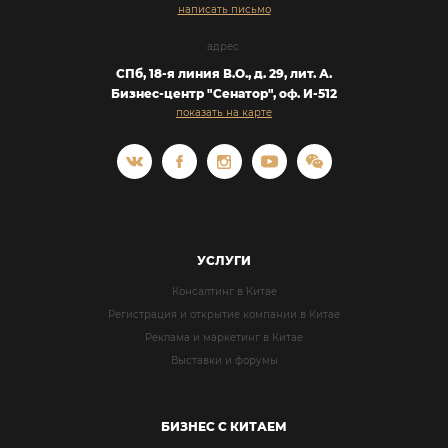
написать письмо
адрес:
СПб, 18-я линия В.O., д. 29, лит. А.
Бизнес-центр "Сенатор", оф. И-512
показать на карте
УСЛУГИ
Консалтинг в Китае
Регистрация и открытие компании в Китае
Реклама и маркетинг в Китае
Выставки и форумы
БИЗНЕС С КИТАЕМ