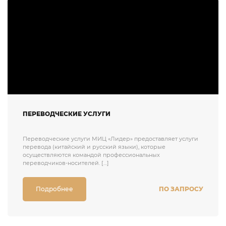
ПЕРЕВОДЧЕСКИЕ УСЛУГИ
Переводческие услуги МИЦ «Лидер» предоставляет услуги
перевода (китайский и русский языки), которые
осуществляются командой профессиональных
переводчиков-носителей. […]
Подробнее
ПО ЗАПРОСУ