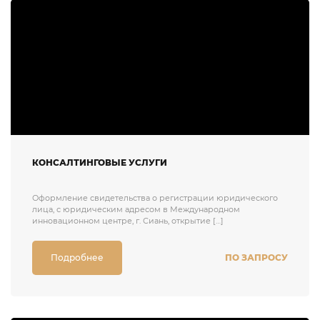
КОНСАЛТИНГОВЫЕ УСЛУГИ
Оформление свидетельства о регистрации юридического
лица, с юридическим адресом в Международном
инновационном центре, г. Сиань, открытие […]
Подробнее
ПО ЗАПРОСУ