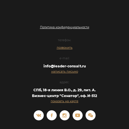
Политика конфиденциальности
телефон:
позвонить
e-mail:
info@leader-consalt.ru
написать письмо
адрес:
СПб, 18-я линия В.O., д. 29, лит. А.
Бизнес-центр "Сенатор", оф. И-512
показать на карте