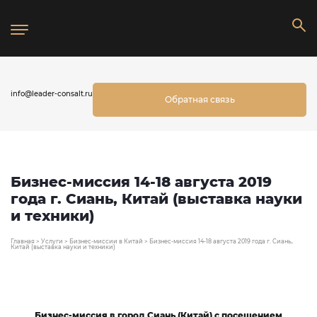
info@leader-consalt.ru
Обратная связь
Бизнес-миссия 14-18 августа 2019
года г. Сиань, Китай (выставка науки
и техники)
Главная
>
Услуги
>
Бизнес-миссии в Китай
>
Бизнес-миссия 14-18 августа 2019 года г. Сиань,
Китай (выставка науки и техники)
Бизнес-миссия в город Сиань (Китай)
с посещением