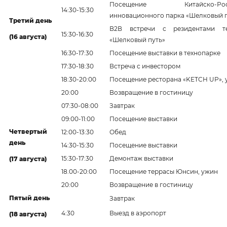
Посещение Китайско-Росс
14:30-15:30
инновационного парка «Шелковый п
Третий день
В2В встречи с резидентами те
15:30-16:30
(16 августа)
«Шелковый путь»
16:30-17:30
Посещение выставки в технопарке
17:30-18:30
Встреча с инвестором
18:30-20:00
Посещение ресторана «KETCH UP», 
20:00
Возвращение в гостиницу
07:30-08:00
Завтрак
09:00-11:00
Посещение выставки
Четвертый
12:00-13:30
Обед
день
14:30-15:30
Посещение выставки
15:30-17:30
Демонтаж выставки
(17 августа)
18.00-20:00
Посещение террасы Юнсин, ужин
20:00
Возвращение в гостиницу
Пятый день
Завтрак
4:30
Выезд в аэропорт
(18 августа)